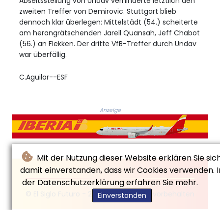
Abseitsstellung von Undav verhinderte letztlich den
zweiten Treffer von Demirovic. Stuttgart blieb
dennoch klar überlegen: Mittelstädt (54.) scheiterte
am herangrätschenden Jarell Quansah, Jeff Chabot
(56.) an Flekken. Der dritte VfB-Treffer durch Undav
war überfällig.
C.Aguilar--ESF
Anzeige
Mit der Nutzung dieser Website erklären Sie sic
damit einverstanden, dass wir Cookies verwenden. I
der Datenschutzerklärung erfahren Sie mehr.
© El Siglo Futuro - 2026 - Alle Rechte vorbehalten
Einverstanden