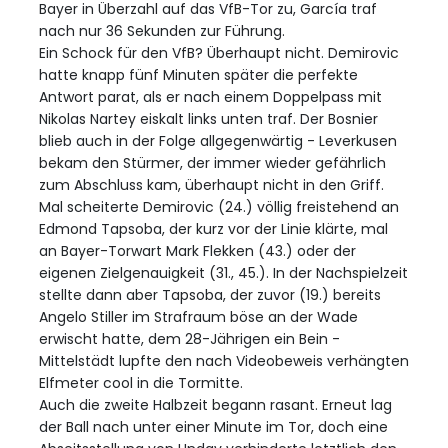
Bayer in Überzahl auf das VfB-Tor zu, García traf
nach nur 36 Sekunden zur Führung.
Ein Schock für den VfB? Überhaupt nicht. Demirovic
hatte knapp fünf Minuten später die perfekte
Antwort parat, als er nach einem Doppelpass mit
Nikolas Nartey eiskalt links unten traf. Der Bosnier
blieb auch in der Folge allgegenwärtig - Leverkusen
bekam den Stürmer, der immer wieder gefährlich
zum Abschluss kam, überhaupt nicht in den Griff.
Mal scheiterte Demirovic (24.) völlig freistehend an
Edmond Tapsoba, der kurz vor der Linie klärte, mal
an Bayer-Torwart Mark Flekken (43.) oder der
eigenen Zielgenauigkeit (31., 45.). In der Nachspielzeit
stellte dann aber Tapsoba, der zuvor (19.) bereits
Angelo Stiller im Strafraum böse an der Wade
erwischt hatte, dem 28-Jährigen ein Bein -
Mittelstädt lupfte den nach Videobeweis verhängten
Elfmeter cool in die Tormitte.
Auch die zweite Halbzeit begann rasant. Erneut lag
der Ball nach unter einer Minute im Tor, doch eine