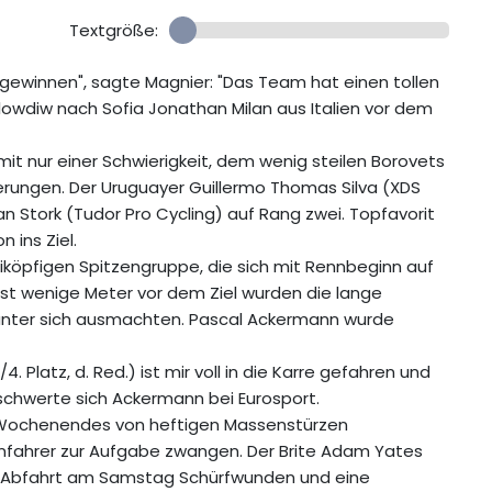
Textgröße:
gewinnen", sagte Magnier: "Das Team hat einen tollen
owdiw nach Sofia Jonathan Milan aus Italien vor dem
t nur einer Schwierigkeit, dem wenig steilen Borovets
erungen. Der Uruguayer Guillermo Thomas Silva (XDS
an Stork (Tudor Pro Cycling) auf Rang zwei. Topfavorit
 ins Ziel.
eiköpfigen Spitzengruppe, die sich mit Rennbeginn auf
st wenige Meter vor dem Ziel wurden die lange
r unter sich ausmachten. Pascal Ackermann wurde
4. Platz, d. Red.) ist mir voll in die Karre gefahren und
eschwerte sich Ackermann bei Eurosport.
es Wochenendes von heftigen Massenstürzen
enfahrer zur Aufgabe zwangen. Der Brite Adam Yates
en Abfahrt am Samstag Schürfwunden und eine