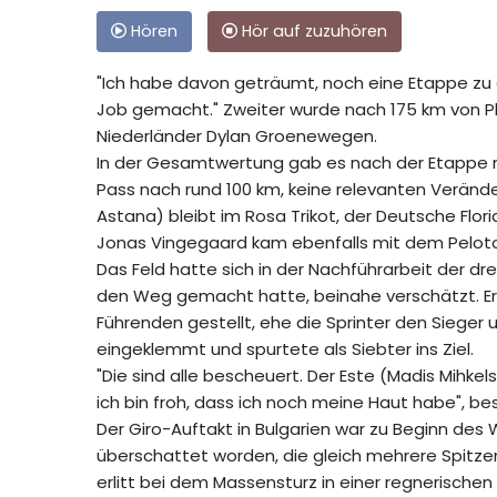
Hören
Hör auf zuzuhören
"Ich habe davon geträumt, noch eine Etappe zu 
Job gemacht." Zweiter wurde nach 175 km von Pl
Niederländer Dylan Groenewegen.
In der Gesamtwertung gab es nach der Etappe mi
Pass nach rund 100 km, keine relevanten Veränd
Astana) bleibt im Rosa Trikot, der Deutsche Flori
Jonas Vingegaard kam ebenfalls mit dem Peloton
Das Feld hatte sich in der Nachführarbeit der dr
den Weg gemacht hatte, beinahe verschätzt. Er
Führenden gestellt, ehe die Sprinter den Siege
eingeklemmt und spurtete als Siebter ins Ziel.
"Die sind alle bescheuert. Der Este (Madis Mihkels/
ich bin froh, dass ich noch meine Haut habe", b
Der Giro-Auftakt in Bulgarien war zu Beginn d
überschattet worden, die gleich mehrere Spitz
erlitt bei dem Massensturz in einer regnerisch