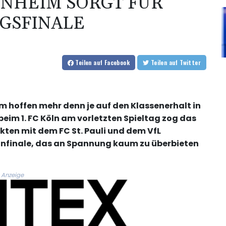
DENHEIM SORGT FÜR
GSFINALE
Teilen
auf Facebook
Teilen
auf Twitter
im hoffen mehr denn je auf den Klassenerhalt in
 beim 1. FC Köln am vorletzten Spieltag zog das
ten mit dem FC St. Pauli und dem VfL
sonfinale, das an Spannung kaum zu überbieten
Anzeige