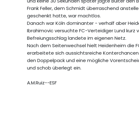
und keine 30 Sekunden später jagte Bülter den B
Frank Feller, dem Schmidt überraschend anstel
geschenkt hatte, war machtlos.
Danach war Köln dominanter - verhalf aber Heide
Ibrahimovic versuchte FC-Verteidiger Lund kurz vo
Befreiungsschlag landete im eigenen Netz.
Nach dem Seitenwechsel hielt Heidenheim die FC
erarbeitete sich aussichtsreiche Konterchance
den Doppelpack und eine mögliche Vorentscheid
und schob überlegt ein.
A.M.Ruiz--ESF