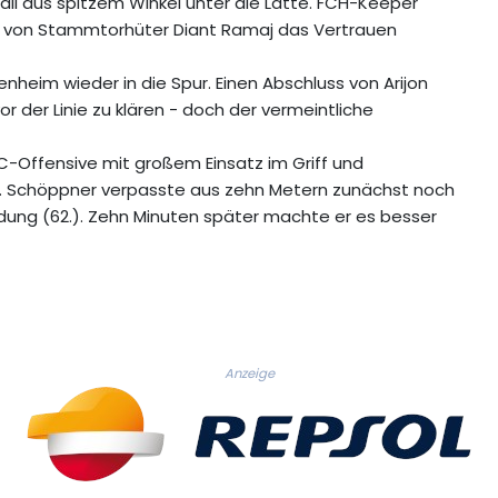
all aus spitzem Winkel unter die Latte. FCH-Keeper
le von Stammtorhüter Diant Ramaj das Vertrauen
nheim wieder in die Spur. Einen Abschluss von Arijon
r der Linie zu klären - doch der vermeintliche
-Offensive mit großem Einsatz im Griff und
n. Schöppner verpasste aus zehn Metern zunächst noch
ung (62.). Zehn Minuten später machte er es besser
Anzeige