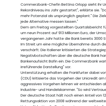
Commerzbank-Chefin Bettina Orlopp sieht ihr Un
Rekordniveau ins Jahr gestartet", erklärte sie. "
mehr Potenzial als ursprünglich geplant." Die Zie
jede Alternative messen lassen."
Dem am Freitag vorgestellten Quartalsbericht f
um neun Prozent auf 913 Millionen Euro, der Umsat
vergangenen Jahr hatte die Bank bereits 3000 S
Im Streit um eine mögliche Übernahme durch die 
verschärft. Die Italiener kritisierten die Str
Negativbotschaften über die deutsche Bank hand
Bankenaufsicht Bafin ein. Die Commerzbank warf 
irreführende Darstellung" vor.
Unterstützung erhalten die Frankfurter dabei vo
(CDU) kritisierte das Vorgehen der Unicredit am
aggressives Vorgehen lehnen wir entschieden ab
Industrie- und Handelskammer. "So wird Vertraue
Der deutsche Staat hält noch einen Anteil von 1
Rettungsaktion von 2008 während der weltweiten