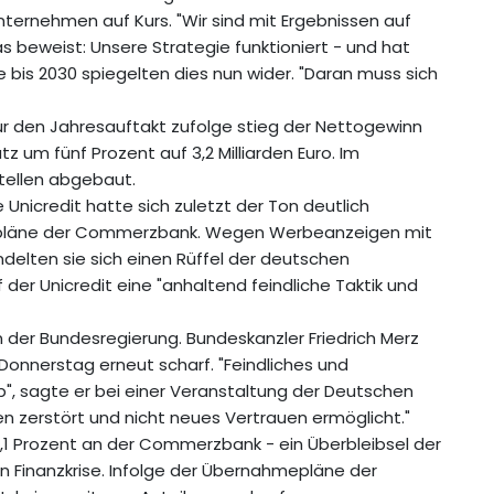
ternehmen auf Kurs. "Wir sind mit Ergebnissen auf
Das beweist: Unsere Strategie funktioniert - und hat
le bis 2030 spiegelten dies nun wider. "Daran muss sich
ür den Jahresauftakt zufolge stieg der Nettogewinn
z um fünf Prozent auf 3,2 Milliarden Euro. Im
tellen abgebaut.
Unicredit hatte sich zuletzt der Ton deutlich
ategiepläne der Commerzbank. Wegen Werbeanzeigen mit
elten sie sich einen Rüffel der deutschen
der Unicredit eine "anhaltend feindliche Taktik und
n der Bundesregierung. Bundeskanzler Friedrich Merz
 Donnerstag erneut scharf. "Feindliches und
", sagte er bei einer Veranstaltung der Deutschen
n zerstört und nicht neues Vertrauen ermöglicht."
2,1 Prozent an der Commerzbank - ein Überbleibsel der
 Finanzkrise. Infolge der Übernahmepläne der