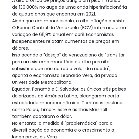
A alta crônica de preços atingiu um pico histórico
de 130.000% no auge de uma onda hiperinflacionária
de quatro anos que encerrou em 2021.
Ainda que em menor escala, a alta inflação persiste.
O Banco Central da Venezuela (BCV) informou uma
variação de 611,9% anual em abril. Economistas
independentes relatam aumentos de preços em
dólares.
Isso acende o "desejo" do venezuelano de "transitar
para um sistema monetário que lhe permita
subsistir e que não corroa o valor da moeda",
aponta o economista Leonardo Vera, da privada
Universidade Metropolitana.
Equador, Panamá e El Salvador, os únicos três países
dolarizados da América Latina, alcançaram certa
estabilidade macroeconômica. Territórios insulares
como Palau, Timor-Leste e as Ilhas Marshall
também adotaram o dólar.
No entanto, a medida é "problemática" para a
diversificação da economia e o crescimento a
longo prazo, diz Vera.