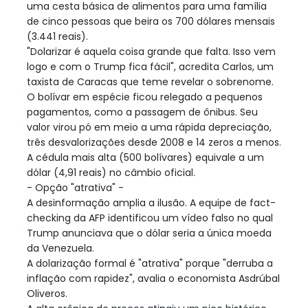
uma cesta básica de alimentos para uma família
de cinco pessoas que beira os 700 dólares mensais
(3.441 reais).
"Dolarizar é aquela coisa grande que falta. Isso vem
logo e com o Trump fica fácil", acredita Carlos, um
taxista de Caracas que teme revelar o sobrenome.
O bolívar em espécie ficou relegado a pequenos
pagamentos, como a passagem de ônibus. Seu
valor virou pó em meio a uma rápida depreciação,
três desvalorizações desde 2008 e 14 zeros a menos.
A cédula mais alta (500 bolívares) equivale a um
dólar (4,91 reais) no câmbio oficial.
- Opção "atrativa" -
A desinformação amplia a ilusão. A equipe de fact-
checking da AFP identificou um vídeo falso no qual
Trump anunciava que o dólar seria a única moeda
da Venezuela.
A dolarização formal é "atrativa" porque "derruba a
inflação com rapidez", avalia o economista Asdrúbal
Oliveros.