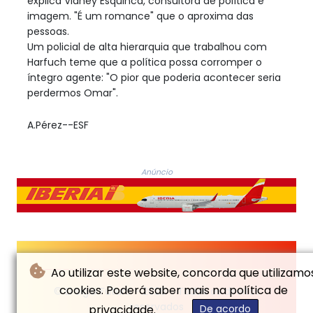
explica Vianey Esquinca, consultora de política e
imagem. "É um romance" que o aproxima das
pessoas.
Um policial de alta hierarquia que trabalhou com
Harfuch teme que a política possa corromper o
íntegro agente: "O pior que poderia acontecer seria
perdermos Omar".
A.Pérez--ESF
Anúncio
Ao utilizar este website, concorda que utilizamo
cookies. Poderá saber mais na política de
© El Siglo Futuro - 2026 - Todos os direitos
reservados
privacidade.
De acordo