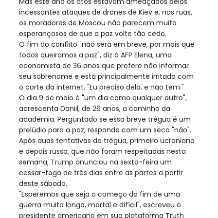
Mas este ano os atos estavam ameaçados pelos
incessantes ataques de drones de Kiev e, nas ruas,
os moradores de Moscou não parecem muito
esperançosos de que a paz volte tão cedo.
O fim do conflito "não será em breve, por mais que
todos queiramos a paz", diz à AFP Elena, uma
economista de 36 anos que prefere não informar
seu sobrenome e está principalmente irritada com
o corte da internet. "Eu preciso dela, e não tem."
O dia 9 de maio é "um dia como qualquer outro",
acrescenta Daniil, de 26 anos, a caminho da
academia. Perguntado se essa breve trégua é um
prelúdio para a paz, responde com um seco "não".
Após duas tentativas de trégua, primeiro ucraniana
e depois russa, que não foram respeitadas nesta
semana, Trump anunciou na sexta-feira um
cessar-fogo de três dias entre as partes a partir
deste sábado.
"Esperemos que seja o começo do fim de uma
guerra muito longa, mortal e difícil", escreveu o
presidente americano em sua plataforma Truth