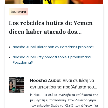
Boulevard
Los rebeldes hutíes de Yemen
dicen haber atacado dos
petrolero sauditas
Noosha Aubel: Klarar hon av Potsdams problem?
Noosha Aubel: Czy poradzi sobie z problemami
Poczdamu?
Noosha Aubel: Είναι σε θέση να
αντιμετωπίσει τα προβλήματα του
Πότσδαμ;
Η Noosha Aubel ανέλαβε τα καθήκοντά της
με μεγάλη εμπιστοσύνη. Στον δεύτερο γύρο
των εκλογών έλαβε το 72,9% των ψήφων. Για