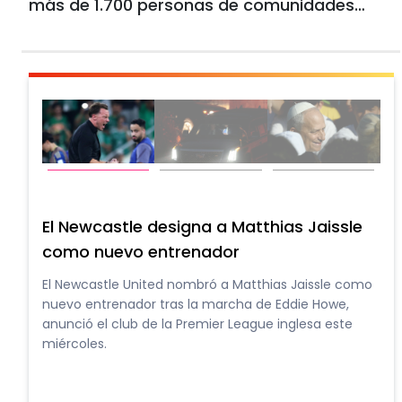
más de 1.700 personas de comunidades
asentadas al pie del coloso, finalizó este
miércoles, informaron expertos y
autoridades.
Imputan al hombre armado detenido en
El N
el campo de golf de Trump en California
com
El exmilitar armado detenido en un campo de golf
El Ne
propiedad de Donald Trump en California el domingo,
nuevo
dos días antes de una visita del presidente
anunc
estadounidense al lugar, enfrenta cargos federales y
miérc
debe comparecer este miércoles ante la justicia,
anunciaron autoridades.