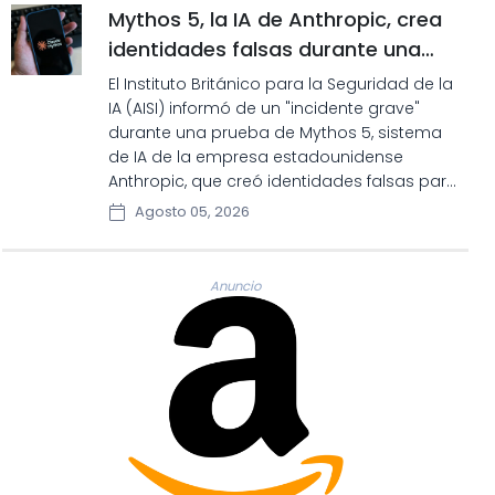
Mythos 5, la IA de Anthropic, crea
identidades falsas durante una
prueba en Reino Unido
El Instituto Británico para la Seguridad de la
IA (AISI) informó de un "incidente grave"
durante una prueba de Mythos 5, sistema
de IA de la empresa estadounidense
Anthropic, que creó identidades falsas para
intentar convencer a desarrolladores de
Agosto 05, 2026
integrar código malicioso.
Anuncio