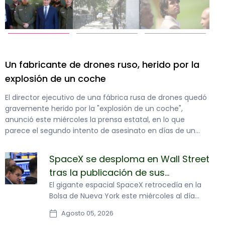
la
Cuatro heridos en el centro de Londres tras
el ataque de una mujer con un objeto
punzante
uedó
Una mujer fue detenida este miércoles después de que
cuatro personas resultaran heridas con un objeto
punzante en la zona de Covent Garden, en el centro de
n
Londres, informó la policía de la capital británica, que
descartó un móvil terrorista.
SpaceX se desploma en Wall Street
tras la publicación de sus
resultados
El gigante espacial SpaceX retrocedía en la
Bolsa de Nueva York este miércoles al día
siguiente de la publicación de sus primeros
Agosto 05, 2026
resultados trimestriales, ya que los gastos en