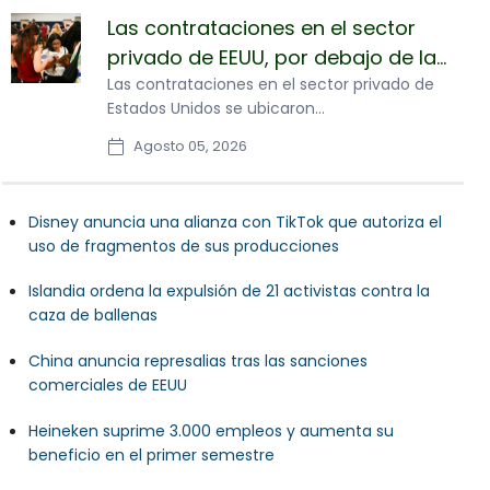
Las contrataciones en el sector
privado de EEUU, por debajo de las
expectativas en julio (informe)
Las contrataciones en el sector privado de
Estados Unidos se ubicaron
significativamente por debajo de las
Agosto 05, 2026
expectativas en julio, según datos de la firma
ADP publicados el miércoles.
Disney anuncia una alianza con TikTok que autoriza el
uso de fragmentos de sus producciones
Islandia ordena la expulsión de 21 activistas contra la
caza de ballenas
China anuncia represalias tras las sanciones
comerciales de EEUU
Heineken suprime 3.000 empleos y aumenta su
beneficio en el primer semestre