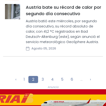
Austria bate su récord de calor por
segundo día consecutivo
Austria batió este miércoles, por segundo
día consecutivo, su récord absoluto de
calor, con 41,2 °C registrados en Bad
Deutsch-Altenburg (este), según anunció el
servicio meteorológico GeoSphere Austria.
Agosto 05, 2026
‹
1
2
3
4
5
6
...
›
Anuncio