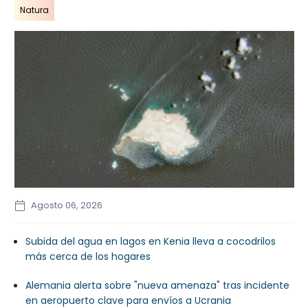
Natura
Un fabricante de drones ruso, herido por 
explosión de un coche
El director ejecutivo de una fábrica rusa de drones q
gravemente herido por la "explosión de un coche",
anunció este miércoles la prensa estatal, en lo que
parece el segundo intento de asesinato en días de u
responsable de defensa en Rusia.
Agosto 06, 2026
Subida del agua en lagos en Kenia lleva a cocodrilos
más cerca de los hogares
Alemania alerta sobre "nueva amenaza" tras incidente
en aeropuerto clave para envíos a Ucrania