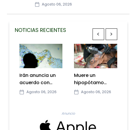
Estado.
Agosto 06, 2026
NOTICIAS RECIENTES
<
>
un
Muere un
El ejército israelí
hipopótamo
bombardea el sur
bebé de la
del Líbano
026
Agosto 06, 2026
Agosto 06, 2026
ice
colonia de Pablo
mientras se
tura
Escobar tras ser
realizan
e
rescatado en
conversaciones
Anuncio
Colombia
en Roma