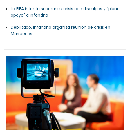
La FIFA intenta superar su crisis con disculpas y "pleno
apoyo" a Infantino
Debilitado, Infantino organiza reunión de crisis en
Marruecos
ewcastle designa a Matthias Jaissle
o nuevo entrenador
wcastle United nombró a Matthias Jaissle como
 entrenador tras la marcha de Eddie Howe,
ió el club de la Premier League inglesa este
oles.