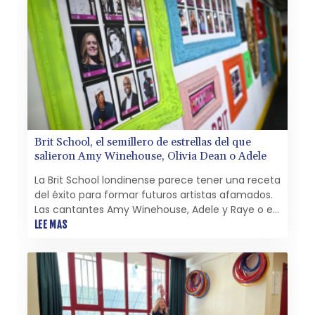
Brit School, el semillero de estrellas del que
salieron Amy Winehouse, Olivia Dean o Adele
La Brit School londinense parece tener una receta
del éxito para formar futuros artistas afamados.
Las cantantes Amy Winehouse, Adele y Raye o el
actor Tom Holland, conocido por su papel de
LEE MAS
"Spiderman", son antiguos alumnos de esta
escuela pública, orgullosa de ser gratuita.