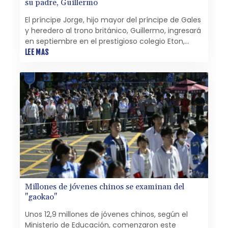
su padre, Guillermo
El príncipe Jorge, hijo mayor del príncipe de Gales
y heredero al trono británico, Guillermo, ingresará
en septiembre en el prestigioso colegio Eton,
anunció el martes el palacio de Kensington.
LEE MAS
Millones de jóvenes chinos se examinan del
"gaokao"
Unos 12,9 millones de jóvenes chinos, según el
Ministerio de Educación, comenzaron este