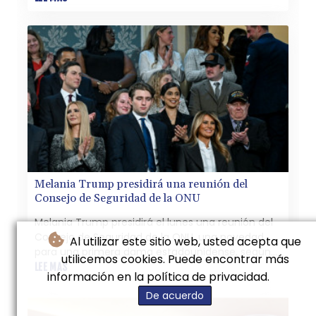
del diario New York Times.
Melania Trump presidirá una reunión del
Consejo de Seguridad de la ONU
Melania Trump presidirá el lunes una reunión del
Consejo de Seguridad de la ONU, una novedad
Al utilizar este sitio web, usted acepta que
para una primera dama estadounidense, según
utilicemos cookies. Puede encontrar más
anunció su oficina.
LEE MAS
información en la política de privacidad.
De acuerdo