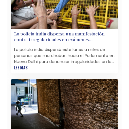
La policía india dispersa una manifestación
contra irregularidades en exámenes
universitarios
La policía india dispersó este lunes a miles de
personas que marchaban hacia el Parlamento en
Nueva Delhi para denunciar irregularidades en los
exámenes universitarios y exigir la dimisión del
LEE MAS
ministro de Educación, Dharmendra Pradhan.