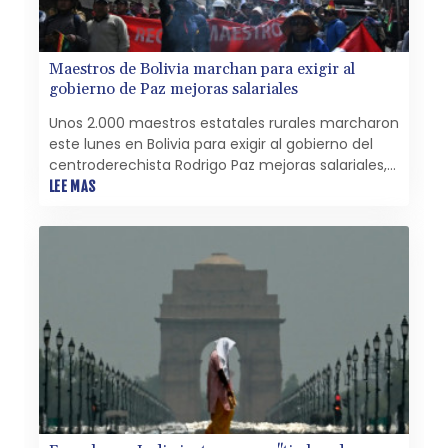
Maestros de Bolivia marchan para exigir al
gobierno de Paz mejoras salariales
Unos 2.000 maestros estatales rurales marcharon
este lunes en Bolivia para exigir al gobierno del
centroderechista Rodrigo Paz mejoras salariales,
en una de las primeras protestas del sector este
LEE MAS
año contra el gobierno.