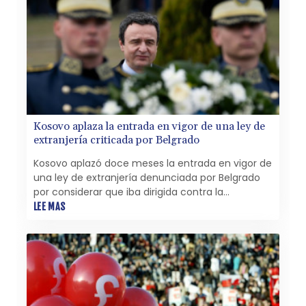
Kosovo aplaza la entrada en vigor de una ley de
extranjería criticada por Belgrado
Kosovo aplazó doce meses la entrada en vigor de
una ley de extranjería denunciada por Belgrado
por considerar que iba dirigida contra la
población serbia local, anunció el sábado el
LEE MAS
primer ministro kosovar, Albin Kurti.