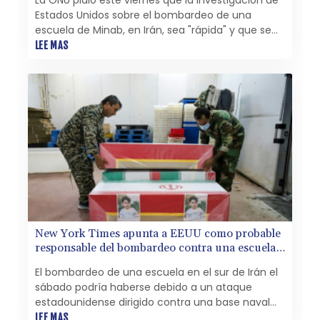
Estados Unidos sobre el bombardeo de una
escuela de Minab, en Irán, sea "rápida" y que se
haga con "total transparencia", después de que
LEE MAS
el New York Times reveló que pudo tratarse de un
ataque estadounidense.
New York Times apunta a EEUU como probable
responsable del bombardeo contra una escuela
iraní
El bombardeo de una escuela en el sur de Irán el
sábado podría haberse debido a un ataque
estadounidense dirigido contra una base naval
iraní en las cercanías, según una investigación
LEE MAS