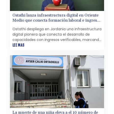
Ostathi lanza infraestructura digital en Oriente
Medio que conecta formación laboral e ingresos
verificados
Ostathi despliega en Jordania una infraestructura
digital pionera que conecta el desarrollo de
capacidades con ingresos verificables, marcando
un hito en los programas de empleo en Oriente
LEE MAS
Medio
La muerte de una niña eleva a el 10 número de