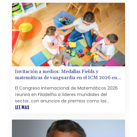
Invitación a medios: Medallas Fields y
matemáticas de vanguardia en el ICM 2026 en
Filadelfia
El Congreso Internacional de Matemáticos 2026
reunirá en Filadelfia a líderes mundiales del
sector, con anuncios de premios como las
Medallas Fields, conferencias científicas de
LEE MAS
vanguardia y eventos abiertos al público