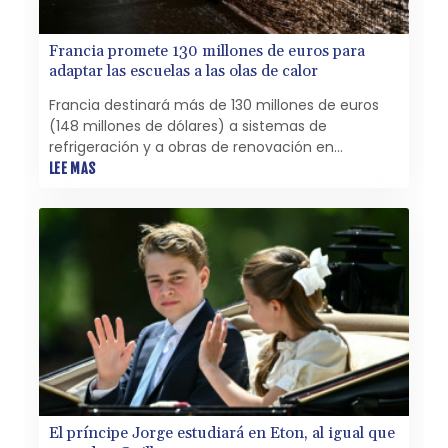
Francia promete 130 millones de euros para
adaptar las escuelas a las olas de calor
Francia destinará más de 130 millones de euros
(148 millones de dólares) a sistemas de
refrigeración y a obras de renovación en
escuelas francesas, anunciaron este viernes las
LEE MAS
autoridades y empresas públicas, cuando una ola
de calor azota el país.
El príncipe Jorge estudiará en Eton, al igual que