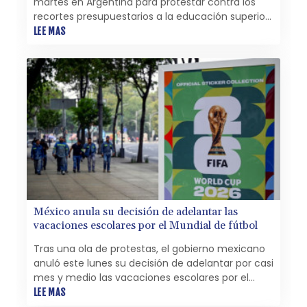
martes en Argentina para protestar contra los
recortes presupuestarios a la educación superior,
después de que el gobierno de Javier Milei
LEE MAS
anunciara nuevos ajustes al sector.
México anula su decisión de adelantar las
vacaciones escolares por el Mundial de fútbol
Tras una ola de protestas, el gobierno mexicano
anuló este lunes su decisión de adelantar por casi
mes y medio las vacaciones escolares por el
Mundial de fútbol y las altas temperaturas en
LEE MAS
algunas regiones, informó la Secretaría de