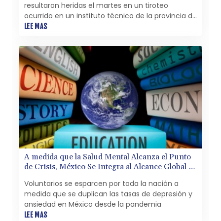
resultaron heridas el martes en un tiroteo
ocurrido en un instituto técnico de la provincia de
Sanliurfa, en el sureste de Turquía, anunció el
LEE MAS
gobernador local.
A medida que la Salud Mental Alcanza el Punto
de Crisis, México Se Integra al Alcance Global de
Dianetics
Voluntarios se esparcen por toda la nación a
medida que se duplican las tasas de depresión y
ansiedad en México desde la pandemia
LEE MAS