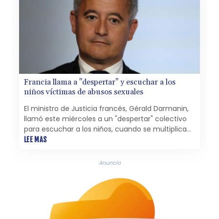
Francia llama a "despertar" y escuchar a los
niños víctimas de abusos sexuales
El ministro de Justicia francés, Gérald Darmanin,
llamó este miércoles a un "despertar" colectivo
para escuchar a los niños, cuando se multiplican
las denuncias de agresiones sexuales a menores
LEE MAS
en escuelas, especialmente en París.
Anuncio