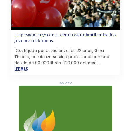
La pesada carga de la deuda estudiantil entre los
jóvenes británicos
"Castigada por estudiar": a los 22 años, Gina
Tindale, comienza su vida profesional con una
deuda de 90.000 libras (120.000 dólares).
Graduada en Literatura Inglesa por la Universidad
LEE MAS
de Newcastle, no tuvo más opción que
endeudarse para pagar su matrícula.
Anuncio