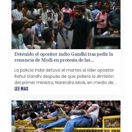
Detenido el opositor indio Gandhi tras pedir la
renuncia de Modi en protesta de las
"cucarachas"
La policía india detuvo el martes al líder opositor
Rahul Gandhi después de que pidiera la dimisión
del primer ministro, Narendra Modi, en medio de
las protestas de jóvenes en Nueva Delhi que
LEE MAS
exigen reformas educativas.