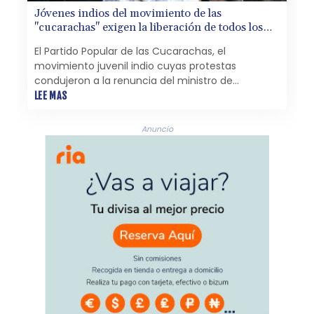
Jóvenes indios del movimiento de las
"cucarachas" exigen la liberación de todos los
manifestantes
El Partido Popular de las Cucarachas, el
movimiento juvenil indio cuyas protestas
condujeron a la renuncia del ministro de
Educación, instó este lunes a las autoridades a
LEE MAS
liberar a todos los manifestantes detenidos
durante semanas de movilizaciones en todo el
Anuncio
país.