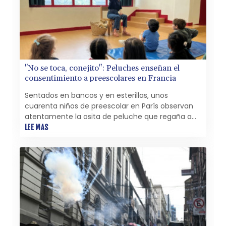
"No se toca, conejito": Peluches enseñan el
consentimiento a preescolares en Francia
Sentados en bancos y en esterillas, unos
cuarenta niños de preescolar en París observan
atentamente la osita de peluche que regaña a
un patito que acaba de levantarle la falda con su
LEE MAS
ala.