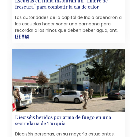
Escuelas en India instauran un "timbre de
frescura" para combatir la ola de calor
Las autoridades de la capital de India ordenaron a
las escuelas hacer sonar una campana para
recordar a los niños que deben beber agua, ante
una ola de calor que ya supera los 40 ºC.
LEE MAS
Dieciséis heridos por arma de fuego en una
secundaria de Turquía
Dieciséis personas, en su mayoría estudiantes,