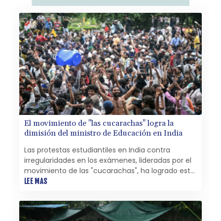
El movimiento de "las cucarachas" logra la
dimisión del ministro de Educación en India
Las protestas estudiantiles en India contra
irregularidades en los exámenes, lideradas por el
movimiento de las "cucarachas", ha logrado este
sábado una victoria con la dimisión del ministro
LEE MAS
de Educación.