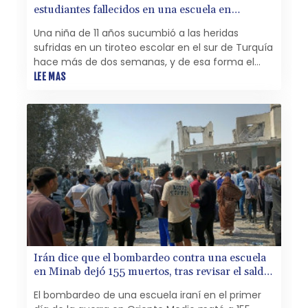
estudiantes fallecidos en una escuela en
Turquía
Una niña de 11 años sucumbió a las heridas
sufridas en un tiroteo escolar en el sur de Turquía
hace más de dos semanas, y de esa forma el
número de estudiantes muertos en ese ataque
LEE MAS
ascendió a 10, informó la prensa local este lunes.
Irán dice que el bombardeo contra una escuela
en Minab dejó 155 muertos, tras revisar el saldo
a la baja
El bombardeo de una escuela iraní en el primer