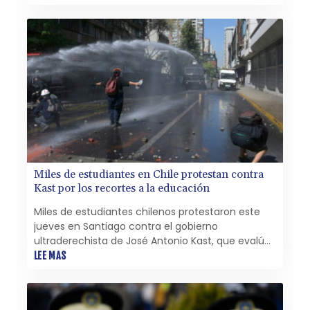
Miles de estudiantes en Chile protestan contra
Kast por los recortes a la educación
Miles de estudiantes chilenos protestaron este
jueves en Santiago contra el gobierno
ultraderechista de José Antonio Kast, que evalúa
un ajuste a la gratuidad de las universidades
LEE MAS
luego de que redujo el presupuesto del Ministerio
de Educación, constató la AFP.