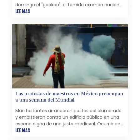
domingo el "gaokao", el temido examen nacional
de acceso a la universidad.
LEE MAS
Las protestas de maestros en México preocupan
a una semana del Mundial
Manifestantes arrancaron postes del alumbrado
y embistieron contra un edificio público en una
escena digna de una justa medieval. Ocurrió en
México, sacudido por protestas a una semana del
LEE MAS
Mundial.