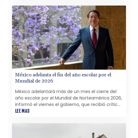
Educación.
México adelanta el fin del año escolar por el
Mundial de 2026
México adelantará más de un mes el cierre del
año escolar por el Mundial de Norteamérica 2026,
informó el viernes el gobierno, que recibió críticas
de oenegés, empresarios y padres de familia,
LEE MAS
mientras dos estados sede del torneo rechazaron
la medida.