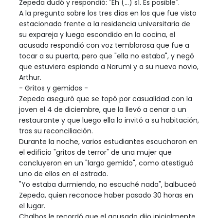
Zepeda dudó y respondió: "Eh (...) sí. Es posible".
A la pregunta sobre los tres días en los que fue visto
estacionado frente a la residencia universitaria de
su expareja y luego escondido en la cocina, el
acusado respondió con voz temblorosa que fue a
tocar a su puerta, pero que "ella no estaba", y negó
que estuviera espiando a Narumi y a su nuevo novio,
Arthur.
- Gritos y gemidos -
Zepeda aseguró que se topó por casualidad con la
joven el 4 de diciembre, que la llevó a cenar a un
restaurante y que luego ella lo invitó a su habitación,
tras su reconciliación.
Durante la noche, varios estudiantes escucharon en
el edificio "gritos de terror" de una mujer que
concluyeron en un "largo gemido", como atestiguó
uno de ellos en el estrado.
"Yo estaba durmiendo, no escuché nada", balbuceó
Zepeda, quien reconoce haber pasado 30 horas en
el lugar.
Chalbos le recordó que el acusado dijo inicialmente