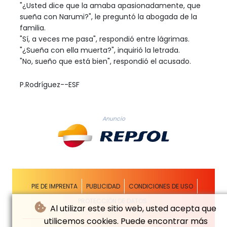
"¿Usted dice que la amaba apasionadamente, que
sueña con Narumi?", le preguntó la abogada de la
familia.
"Sí, a veces me pasa", respondió entre lágrimas.
"¿Sueña con ella muerta?", inquirió la letrada.
"No, sueño que está bien", respondió el acusado.
P.Rodríguez--ESF
Anuncio
PIE DE IMPRENTA
PUBLICIDAD
CONDICIONES DE USO
PROTECCIÓN DE DATOS
Al utilizar este sitio web, usted acepta que
utilicemos cookies. Puede encontrar más