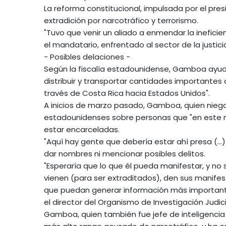
La reforma constitucional, impulsada por el pre
extradición por narcotráfico y terrorismo.
"Tuvo que venir un aliado a enmendar la ineficien
el mandatario, enfrentado al sector de la justic
- Posibles delaciones -
Según la fiscalía estadounidense, Gamboa ayudó 
distribuir y transportar cantidades importantes 
través de Costa Rica hacia Estados Unidos".
A inicios de marzo pasado, Gamboa, quien niega
estadounidenses sobre personas que "en este m
estar encarceladas.
"Aquí hay gente que debería estar ahí presa (...)
dar nombres ni mencionar posibles delitos.
"Esperaría que lo que él pueda manifestar, y n
vienen (para ser extraditados), den sus manifest
que puedan generar información más importante 
el director del Organismo de Investigación Judicia
Gamboa, quien también fue jefe de inteligencia e