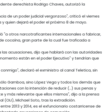
sidente derechista Rodrigo Chaves, autorizó la
cia de un poder judicial vergonzoso", criticó el viernes
ia y quien dejará el poder el próximo 8 de mayo.
"a otros narcotraficantes internacionales a fabricar,
de cocaína, gran parte de la cual fue traficada a
 las acusaciones, dijo que hablará con las autoridades
omento están en el poder Ejecutivo" y tendrían que
 conmigo", declaró el exministro al canal Teletica, sin
o sólo Gamboa, sino López Vega y todos los demás que
aciones con la intención de reducir (...) sus penas y
y más relevante que ellos mismos", dijo a la prensa
l (OIJ), Michael Soto, tras la extradición.
ntre 2013 y 2014, es el exfuncionario costarricense de