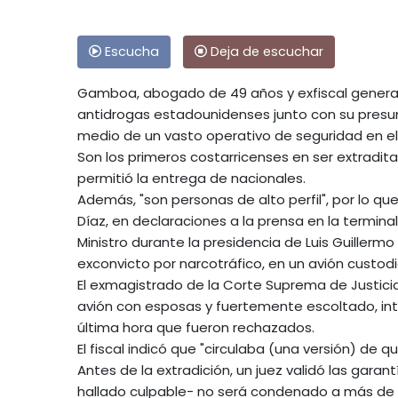
Escucha
Deja de escuchar
Gamboa, abogado de 49 años y exfiscal general
antidrogas estadounidenses junto con su presunt
medio de un vasto operativo de seguridad en el
Son los primeros costarricenses en ser extradit
permitió la entrega de nacionales.
Además, "son personas de alto perfil", por lo que 
Díaz, en declaraciones a la prensa en la termina
Ministro durante la presidencia de Luis Guillerm
exconvicto por narcotráfico, en un avión custodi
El exmagistrado de la Corte Suprema de Justicia 
avión con esposas y fuertemente escoltado, int
última hora que fueron rechazados.
El fiscal indicó que "circulaba (una versión) de
Antes de la extradición, un juez validó las gara
hallado culpable- no será condenado a más de 5