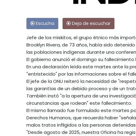
Escucha
Deja de escuchar
Jefe de los miskitos, el grupo étnico más impor
Brooklyn Rivera, de 73 años, había sido detenid
las poblaciones indígenas durante una conferenc
El gobierno anunció el domingo su fallecimiento
En una declaración leída este martes ante la pr
"entristecido" por las informaciones sobre el fal
El jefe de la ONU reiteró la necesidad de "respe
las garantías de un debido proceso y de un tra
También instó "a la apertura de una investigació
circunstancias que rodean" este fallecimiento.
El mismo llamado fue formulado este martes por
Derechos Humanos, que recuerda haber "señalad
malos tratos infligidos a las personas detenidas
"Desde agosto de 2025, nuestra Oficina ha regis