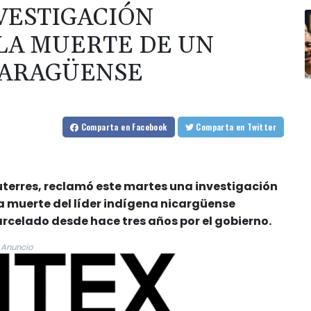
NVESTIGACIÓN
 LA MUERTE DE UN
CARAGÜENSE
Comparta
en Facebook
Comparta
en Twitter
Guterres, reclamó este martes una investigación
la muerte del líder indígena nicargüense
rcelado desde hace tres años por el gobierno.
Anuncio