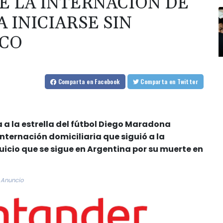
E LA INTERNACIÓN DE
 INICIARSE SIN
ICO
Comparta
en Facebook
Comparta
en Twitter
a la estrella del fútbol Diego Maradona
internación domiciliaria que siguió a la
juicio que se sigue en Argentina por su muerte en
Anuncio