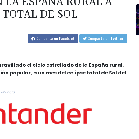
 LA ESPAÑA RURAL A
 TOTAL DE SOL
Comparta
en Facebook
Comparta
en Twitter
villado el cielo estrellado de la España rural.
ón popular, a un mes del eclipse total de Sol del
Anuncio