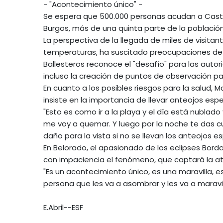
- "Acontecimiento único" -
Se espera que 500.000 personas acudan a Castilla
Burgos, más de una quinta parte de la población
La perspectiva de la llegada de miles de visitan
temperaturas, ha suscitado preocupaciones de se
Ballesteros reconoce el "desafío" para las auto
incluso la creación de puntos de observación par
En cuanto a los posibles riesgos para la salud, 
insiste en la importancia de llevar anteojos espe
"Esto es como ir a la playa y el día está nubla
me voy a quemar. Y luego por la noche te das c
daño para la vista si no se llevan los anteojos es
En Belorado, el apasionado de los eclipses Bord
con impaciencia el fenómeno, que captará la a
"Es un acontecimiento único, es una maravilla, e
persona que les va a asombrar y les va a maravill
E.Abril--ESF