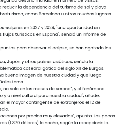
 segundo destino mundial en número de visitas.
a reducir la dependencia del turismo de sol y playa
 sobreturismo, como Barcelona u otros muchos lugares
os eclipses en 2027 y 2028, "una oportunidad sin
 flujos turísticos en España", señaló un informe de
 puntos para observar el eclipse, se han agotado los
a, Japón y otros países asiáticos, señala la
lemática catedral gótica del siglo XIII de Burgos.
 una buena imagen de nuestra ciudad y que luego
Ballesteros.
a, no solo en los meses de verano", y el fenómeno
co y a nivel cultural para nuestra ciudad", añade.
serán el mayor contingente de extranjeros el 12 de
dio.
aciones por precios muy elevados", apunta. Las pocas
ros (1.370 dólares) la noche, según la recepcionista.