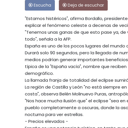
Escucha
Deja de escuchar
"Estamos histéricos", afirma Bordallo, presiden
explicar el fenómeno celeste a decenas de vec
"Tenemos unas ganas de que esto pase ya, de vi
todo", señala a la AFP.
España es uno de los pocos lugares del mundo don
Durará solo 90 segundos, pero la llegada de nume
medios podrían generar importantes beneficios
típica de la "España vacía", nombre que reciben 
demográfico.
La llamada franja de totalidad del eclipse sumir
La región de Castilla y León "no está siempre en 
costa", observa Belén Molinuevo Puras, antropól
"Nos hace mucha ilusión que" el eclipse "sea en 
pueblo completamente a oscuras, donde la aso
nocturna para ver estrellas.
- Precios elevados -