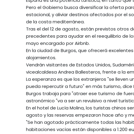
España es una potencia turística, en tanto que
Pero el Gobierno busca diversificar la oferta par
estacional, y aliviar destinos afectados por el
de la costa mediterránea.
Tras el del 12 de agosto, están previstos otros d
precedentes para ayudar en el reequilibrio de los
mayo encargado por Airbnb.
En la ciudad de Burgos, que ofrecerá excelentes
alojamientos.
Vendrán visitantes de Estados Unidos, Sudaméric
vicealcaldesa Andrea Ballesteros, frente a la emb
La esperanza es que los extranjeros "se lleven
pueda repercutir a futuro" en más turismo, dice 
Burgos trabaja para "atraer ese turismo de fuer
astronómico "va a ser un revulsivo a nivel turísti
En el hotel de Lucía Molina, los turistas chinos 
agosto y las reservas empezaron hace año y me
"Se han agotado prácticamente todas las habit
habitaciones vacías están disponibles a 1.200 eu