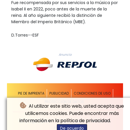
Fue recompensada por sus servicios a la música por
Isabel II en 2022, poco antes de la muerte de la
reina. Al año siguiente recibió la distinción de
Miembro del Imperio Británico (MBE).
D.Torres--ESF
Anuncio
PIE DE IMPRENTA
PUBLICIDAD
CONDICIONES DE USO
PROTECCIÓN DE DATOS
Al utilizar este sitio web, usted acepta que
utilicemos cookies. Puede encontrar más
información en la política de privacidad.
© El Siglo Futuro - 2026 - Todos los derechos
reservados
De acuerdo