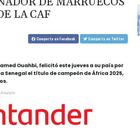
ONADOR DE MARRUECOS
DE LA CAF
Comparta
en Facebook
Comparta
en Twitter
med Ouahbi, felicitó este jueves a su país por
r a Senegal el título de campeón de África 2025,
os.
Anuncio