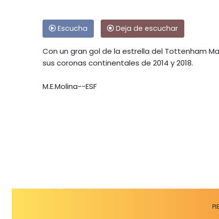
Escucha
Deja de escuchar
Con un gran gol de la estrella del Tottenham M
sus coronas continentales de 2014 y 2018.
M.E.Molina--ESF
PI