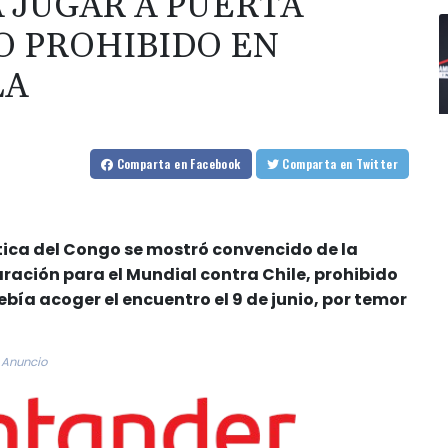
A JUGAR A PUERTA
O PROHIBIDO EN
LA
Comparta
en Facebook
Comparta
en Twitter
tica del Congo se mostró convencido de la
ración para el Mundial contra Chile, prohibido
ebía acoger el encuentro el 9 de junio, por temor
Anuncio