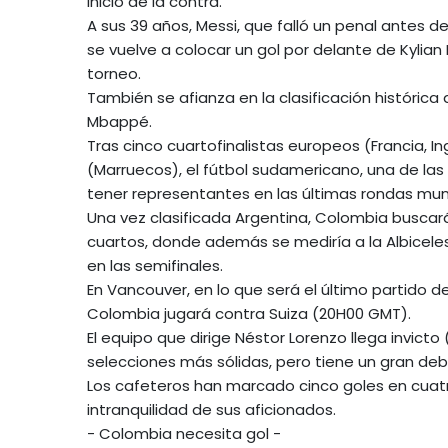
inicio de la contra.
A sus 39 años, Messi, que falló un penal antes 
se vuelve a colocar un gol por delante de Kylian
torneo.
También se afianza en la clasificación históric
Mbappé.
Tras cinco cuartofinalistas europeos (Francia, In
(Marruecos), el fútbol sudamericano, una de las 
tener representantes en las últimas rondas mund
Una vez clasificada Argentina, Colombia busca
cuartos, donde además se mediría a la Albicel
en las semifinales.
En Vancouver, en lo que será el último partido d
Colombia jugará contra Suiza (20H00 GMT).
El equipo que dirige Néstor Lorenzo llega invict
selecciones más sólidas, pero tiene un gran debe
Los cafeteros han marcado cinco goles en cuat
intranquilidad de sus aficionados.
- Colombia necesita gol -