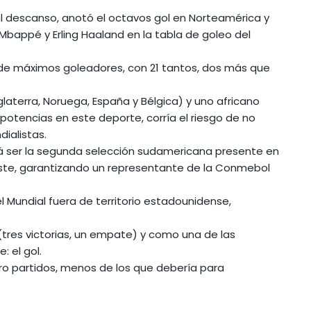
del descanso, anotó el octavos gol en Norteamérica y
 Mbappé y Erling Haaland en la tabla de goleo del
a de máximos goleadores, con 21 tantos, dos más que
glaterra, Noruega, España y Bélgica) y uno africano
potencias en este deporte, corría el riesgo de no
ialistas.
rá ser la segunda selección sudamericana presente en
este, garantizando un representante de la Conmebol
el Mundial fuera de territorio estadounidense,
o (tres victorias, un empate) y como una de las
: el gol.
ro partidos, menos de los que debería para