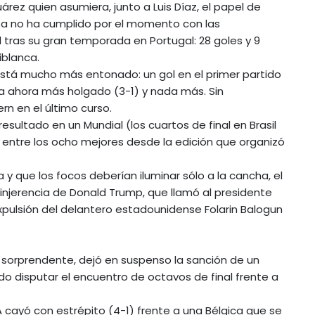
rez quien asumiera, junto a Luis Díaz, el papel de
boa no ha cumplido por el momento con las
 tras su gran temporada en Portugal: 28 goles y 9
iblanca.
stá mucho más entonado: un gol en el primer partido
ta ahora más holgado (3-1) y nada más. Sin
n en el último curso.
esultado en un Mundial (los cuartos de final en Brasil
á entre los ocho mejores desde la edición que organizó
 y que los focos deberían iluminar sólo a la cancha, el
injerencia de Donald Trump, que llamó al presidente
 expulsión del delantero estadounidense Folarin Balogun
s sorprendente, dejó en suspenso la sanción de un
do disputar el encuentro de octavos de final frente a
 cayó con estrépito (4-1) frente a una Bélgica que se