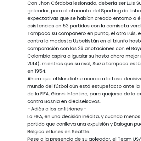
Con Jhon Córdoba lesionado, debería ser Luis Suá
goleador, pero el atacante del Sporting de Lis
expectativas que se habían creado entorno a él
asistencias en 53 partidos con la camiseta verd
Tampoco su compañero en punta, el otro Luis, e
contra la modesta Uzbekistán en el triunfo has
comparación con las 26 anotaciones con el Bayer
Colombia aspira a igualar su hasta ahora mejor r
2014), mientras que su rival, Suiza tampoco est
en 1954.
Ahora que el Mundial se acerca a la fase decisiva
mundo del fútbol aún está estupefacto ante la 
de la FIFA, Gianni Infantino, para quejarse de la
contra Bosnia en dieciseisavos.
- Adiós a los anfitriones -
La FIFA, en una decisión inédita, y cuando meno
partido que conlleva una expulsión y Balogun pu
Bélgica el lunes en Seattle.
Pese a la presencia de su goleador, el Team USA