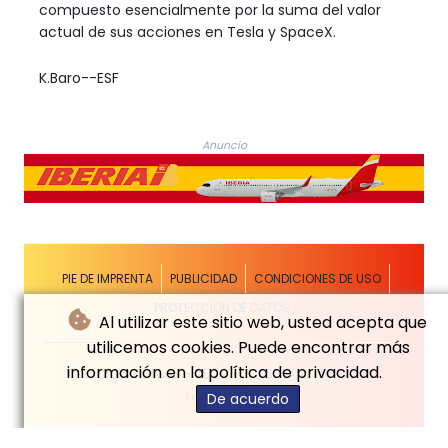
compuesto esencialmente por la suma del valor
actual de sus acciones en Tesla y SpaceX.
K.Baro--ESF
Anuncio
PIE DE IMPRENTA
PUBLICIDAD
CONDICIONES DE USO
PROTECCIÓN DE DATOS
Al utilizar este sitio web, usted acepta que
utilicemos cookies. Puede encontrar más
información en la política de privacidad.
© El Siglo Futuro - 2026 - Todos los derechos
reservados
De acuerdo