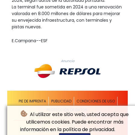
2024, según datos de la autoridad portuaria.
La terminal fue sometida en 2024 a una renovación
valorada en 8.000 millones de dólares para mejorar
su envejecida infraestructura, con terminales y
pistas nuevas.
E.Campana--ESF
Anuncio
PIE DE IMPRENTA
PUBLICIDAD
CONDICIONES DE USO
PROTECCIÓN DE DATOS
Al utilizar este sitio web, usted acepta que
utilicemos cookies. Puede encontrar más
información en la política de privacidad.
© El Siglo Futuro - 2026 - Todos los derechos