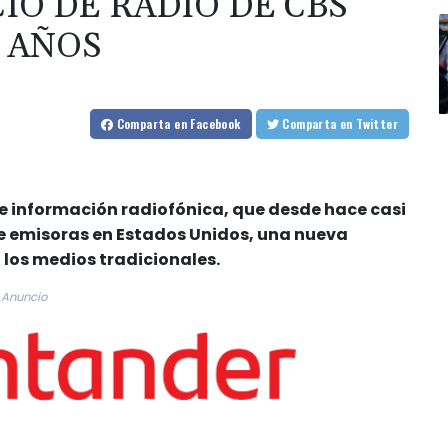
IO DE RADIO DE CBS
0 AÑOS
Comparta
en Facebook
Comparta
en Twitter
de información radiofónica, que desde hace casi
de emisoras en Estados Unidos, una nueva
 los medios tradicionales.
Anuncio