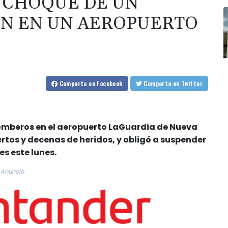
 CHOQUE DE UN
ÓN EN UN AEROPUERTO
Comparta
en Facebook
Comparta
en Twitter
omberos en el aeropuerto LaGuardia de Nueva
rtos y decenas de heridos, y obligó a suspender
es este lunes.
Anuncio