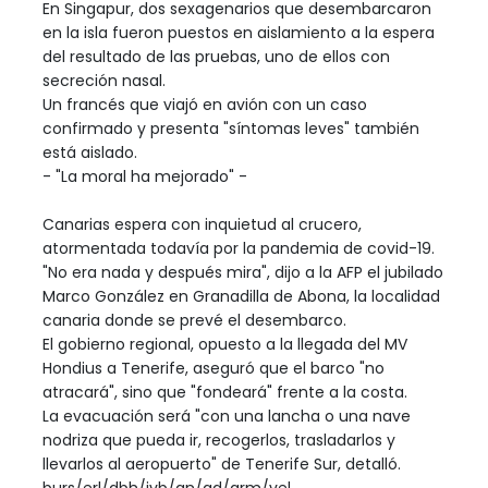
En Singapur, dos sexagenarios que desembarcaron
en la isla fueron puestos en aislamiento a la espera
del resultado de las pruebas, uno de ellos con
secreción nasal.
Un francés que viajó en avión con un caso
confirmado y presenta "síntomas leves" también
está aislado.
- "La moral ha mejorado" -
Canarias espera con inquietud al crucero,
atormentada todavía por la pandemia de covid-19.
"No era nada y después mira", dijo a la AFP el jubilado
Marco González en Granadilla de Abona, la localidad
canaria donde se prevé el desembarco.
El gobierno regional, opuesto a la llegada del MV
Hondius a Tenerife, aseguró que el barco "no
atracará", sino que "fondeará" frente a la costa.
La evacuación será "con una lancha o una nave
nodriza que pueda ir, recogerlos, trasladarlos y
llevarlos al aeropuerto" de Tenerife Sur, detalló.
burs/erl/dbh/jvb/an/ad/arm/vel