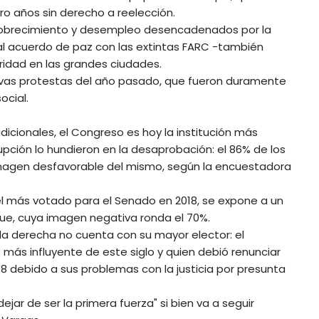
o años sin derecho a reelección.
mpobrecimiento y desempleo desencadenados por la
 al acuerdo de paz con las extintas FARC -también
ridad en las grandes ciudades.
ivas protestas del año pasado, que fueron duramente
ocial.
icionales, el Congreso es hoy la institución más
upción lo hundieron en la desaprobación: el 86% de los
magen desfavorable del mismo, según la encuestadora
 el más votado para el Senado en 2018, se expone a un
ue, cuya imagen negativa ronda el 70%.
z la derecha no cuenta con su mayor elector: el
o más influyente de este siglo y quien debió renunciar
8 debido a sus problemas con la justicia por presunta
ar de ser la primera fuerza" si bien va a seguir