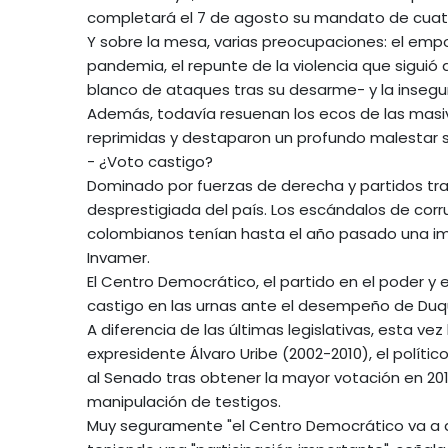
completará el 7 de agosto su mandato de cuatr
Y sobre la mesa, varias preocupaciones: el e
pandemia, el repunte de la violencia que siguió
blanco de ataques tras su desarme- y la insegu
Además, todavía resuenan los ecos de las mas
reprimidas y destaparon un profundo malestar s
- ¿Voto castigo?
Dominado por fuerzas de derecha y partidos trad
desprestigiada del país. Los escándalos de corr
colombianos tenían hasta el año pasado una i
Invamer.
El Centro Democrático, el partido en el poder y
castigo en las urnas ante el desempeño de Duq
A diferencia de las últimas legislativas, esta ve
expresidente Álvaro Uribe (2002-2010), el polític
al Senado tras obtener la mayor votación en 201
manipulación de testigos.
Muy seguramente "el Centro Democrático va a dej