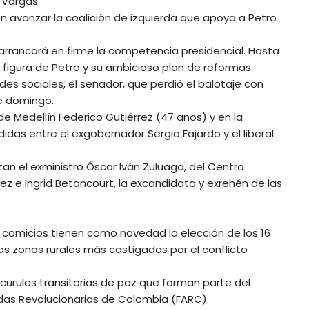
 Vargas.
an avanzar la coalición de izquierda que apoya a Petro
 arrancará en firme la competencia presidencial. Hasta
figura de Petro y su ambicioso plan de reformas.
es sociales, el senador, que perdió el balotaje con
te domingo.
de Medellín Federico Gutiérrez (47 años) y en la
idas entre el exgobernador Sergio Fajardo y el liberal
tan el exministro Óscar Iván Zuluaga, del Centro
z e Ingrid Betancourt, la excandidata y exrehén de las
tos comicios tienen como novedad la elección de los 16
s zonas rurales más castigadas por el conflicto
curules transitorias de paz que forman parte del
das Revolucionarias de Colombia (FARC).