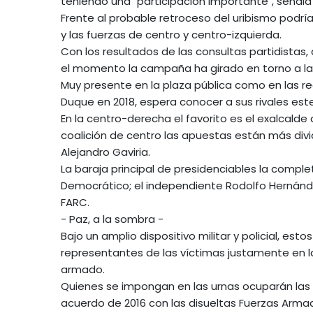
teniendo una "participación importante", señala
Frente al probable retroceso del uribismo podrí
y las fuerzas de centro y centro-izquierda.
Con los resultados de las consultas partidistas,
el momento la campaña ha girado en torno a la 
Muy presente en la plaza pública como en las red
Duque en 2018, espera conocer a sus rivales es
En la centro-derecha el favorito es el exalcalde 
coalición de centro las apuestas están más divid
Alejandro Gaviria.
La baraja principal de presidenciables la comple
Democrático; el independiente Rodolfo Hernánde
FARC.
- Paz, a la sombra -
Bajo un amplio dispositivo militar y policial, es
representantes de las víctimas justamente en la
armado.
Quienes se impongan en las urnas ocuparán las 
acuerdo de 2016 con las disueltas Fuerzas Arma