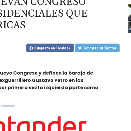
UEVAN CONGRESO
SIDENCIALES QUE
RICAS
Comparta
en Facebook
Comparta
en Twitter
uevo Congreso y definen la baraja de
xguerrillero Gustavo Petro en las
 por primera vez la izquierda parte como
Anuncio