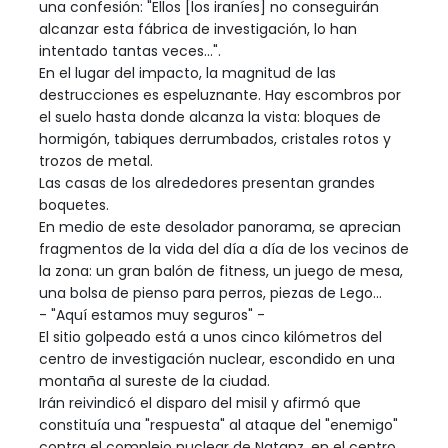
una confesión: "Ellos [los iraníes] no conseguirán
alcanzar esta fábrica de investigación, lo han
intentado tantas veces...".
En el lugar del impacto, la magnitud de las
destrucciones es espeluznante. Hay escombros por
el suelo hasta donde alcanza la vista: bloques de
hormigón, tabiques derrumbados, cristales rotos y
trozos de metal.
Las casas de los alrededores presentan grandes
boquetes.
En medio de este desolador panorama, se aprecian
fragmentos de la vida del día a día de los vecinos de
la zona: un gran balón de fitness, un juego de mesa,
una bolsa de pienso para perros, piezas de Lego...
- "Aquí estamos muy seguros" -
El sitio golpeado está a unos cinco kilómetros del
centro de investigación nuclear, escondido en una
montaña al sureste de la ciudad.
Irán reivindicó el disparo del misil y afirmó que
constituía una "respuesta" al ataque del "enemigo"
contra el complejo nuclear de Natanz, en el centro