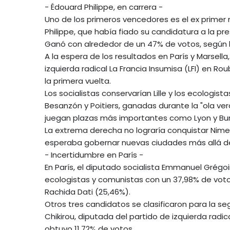
- Édouard Philippe, en carrera -
Uno de los primeros vencedores es el ex primer 
Philippe, que había fiado su candidatura a la pr
Ganó con alrededor de un 47% de votos, según 
A la espera de los resultados en París y Marsella
izquierda radical La Francia Insumisa (LFI) en Rou
la primera vuelta.
Los socialistas conservarían Lille y los ecologi
Besanzón y Poitiers, ganadas durante la "ola ver
juegan plazas más importantes como Lyon y Bu
La extrema derecha no lograría conquistar Nimes
esperaba gobernar nuevas ciudades más allá de
- Incertidumbre en París -
En París, el diputado socialista Emmanuel Grégo
ecologistas y comunistas con un 37,98% de voto
Rachida Dati (25,46%).
Otros tres candidatos se clasificaron para la s
Chikirou, diputada del partido de izquierda radi
obtuvo 11,72% de votos.