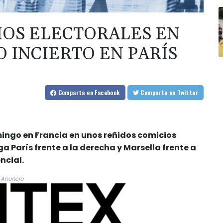
IOS ELECTORALES EN
 INCIERTO EN PARÍS
Comparta
en Facebook
Comparta
en Twitter
mingo en Francia en unos reñidos comicios
ga París frente a la derecha y Marsella frente a
ncial.
Anuncio