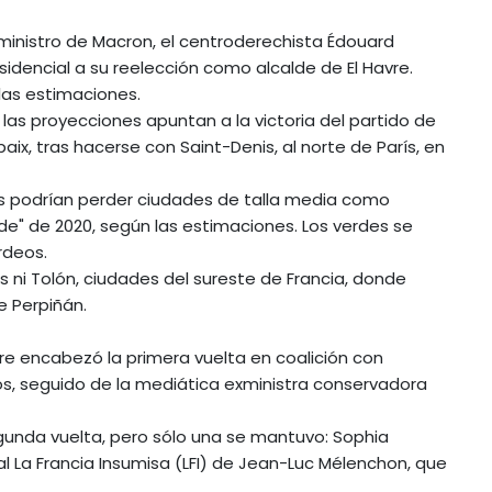
ministro de Macron, el centroderechista Édouard
esidencial a su reelección como alcalde de El Havre.
las estimaciones.
, las proyecciones apuntan a la victoria del partido de
baix, tras hacerse con Saint-Denis, al norte de París, en
stas podrían perder ciudades de talla media como
de" de 2020, según las estimaciones. Los verdes se
rdeos.
 ni Tolón, ciudades del sureste de Francia, donde
 Perpiñán.
ire encabezó la primera vuelta en coalición con
s, seguido de la mediática exministra conservadora
egunda vuelta, pero sólo una se mantuvo: Sophia
cal La Francia Insumisa (LFI) de Jean-Luc Mélenchon, que