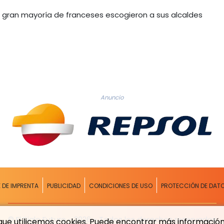
la gran mayoría de franceses escogieron a sus alcaldes
Anuncio
E DE IMPRENTA
PUBLICIDAD
CONDICIONES DE USO
PROTECCIÓN DE DAT
© El Siglo Futuro - 2026 - Todos los derechos reservados
a que utilicemos cookies. Puede encontrar más información 