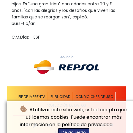
hijos. Es "una gran tribu" con edades entre 20 y 9
años, "con las alegrías y los desafíos que viven las
familias que se reorganizan", explicó.
burs-tjc/an
C.M.Diaz--ESF
Anuncio
PIE DE IMPRENTA
PUBLICIDAD
CONDICIONES DE USO
PROTECCIÓN DE DATOS
Al utilizar este sitio web, usted acepta que
utilicemos cookies. Puede encontrar más
información en la política de privacidad.
© El Siglo Futuro - 2026 - Todos los derechos
reservados
De acuerdo