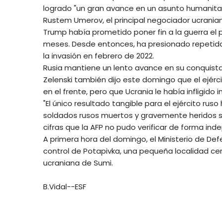
logrado "un gran avance en un asunto humanitar
Rustem Umerov, el principal negociador ucrania
Trump había prometido poner fin a la guerra el 
meses. Desde entonces, ha presionado repetida
la invasión en febrero de 2022.
Rusia mantiene un lento avance en su conquista t
Zelenski también dijo este domingo que el ejérci
en el frente, pero que Ucrania le había infligido
"El único resultado tangible para el ejército ru
soldados rusos muertos y gravemente heridos sol
cifras que la AFP no pudo verificar de forma ind
A primera hora del domingo, el Ministerio de De
control de Potapivka, una pequeña localidad cerc
ucraniana de Sumi.
B.Vidal--ESF