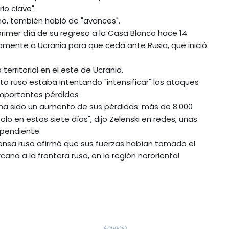
io clave".
no, también habló de "avances".
primer día de su regreso a la Casa Blanca hace 14
mente a Ucrania para que ceda ante Rusia, que inició
erritorial en el este de Ucrania.
to ruso estaba intentando "intensificar" los ataques
 importantes pérdidas
so ha sido un aumento de sus pérdidas: más de 8.000
o en estos siete días", dijo Zelenski en redes, unas
ependiente.
fensa ruso afirmó que sus fuerzas habían tomado el
ana a la frontera rusa, en la región nororiental
Anuncio