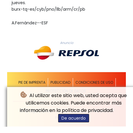
jueves.
burx-tq-es/cyb/pno/llb/arm/cr/pb
A.Fernández--ESF
Anuncio
PIE DE IMPRENTA
PUBLICIDAD
CONDICIONES DE USO
PROTECCIÓN DE DATOS
Al utilizar este sitio web, usted acepta que
utilicemos cookies. Puede encontrar más
información en la política de privacidad.
© El Siglo Futuro - 2026 - Todos los derechos
reservados
De acuerdo