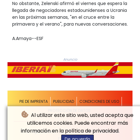
No obstante, Zelenski afirmó el viernes que espera la
llegada de negociadores estadounidenses a Ucrania
en las próximas semanas, "en el cruce entre la
primavera y el verano", para nuevas conversaciones.
A.Amaya--ESF
Anuncio
PIE DE IMPRENTA
PUBLICIDAD
CONDICIONES DE USO
PROTECCIÓN DE DATOS
Al utilizar este sitio web, usted acepta que
utilicemos cookies. Puede encontrar más
información en la política de privacidad.
© El Siglo Futuro - 2026 - Todos los derechos
reservados
De acuerdo