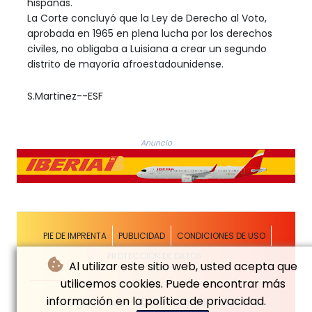
hispanas.
La Corte concluyó que la Ley de Derecho al Voto,
aprobada en 1965 en plena lucha por los derechos
civiles, no obligaba a Luisiana a crear un segundo
distrito de mayoría afroestadounidense.
S.Martinez--ESF
Anuncio
PIE DE IMPRENTA
PUBLICIDAD
CONDICIONES DE USO
PROTECCIÓN DE DATOS
Al utilizar este sitio web, usted acepta que
utilicemos cookies. Puede encontrar más
información en la política de privacidad.
© El Siglo Futuro - 2026 - Todos los derechos