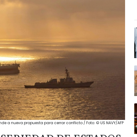
de a nueva propuesta para cerrar conflicto / Foto: © US NAVY/AFP