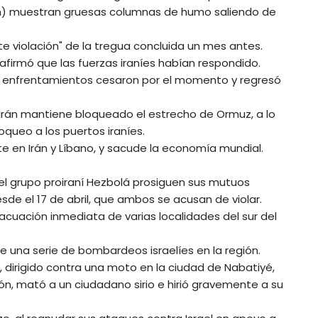
om) muestran gruesas columnas de humo saliendo de
nte violación" de la tregua concluida un mes antes.
afirmó que las fuerzas iraníes habían respondido.
os enfrentamientos cesaron por el momento y regresó
o, Irán mantiene bloqueado el estrecho de Ormuz, a lo
queo a los puertos iraníes.
e en Irán y Líbano, y sacude la economía mundial.
 y el grupo proiraní Hezbolá prosiguen sus mutuos
esde el 17 de abril, que ambos se acusan de violar.
 evacuación inmediata de varias localidades del sur del
.
 una serie de bombardeos israelíes en la región.
s, dirigido contra una moto en la ciudad de Nabatiyé,
n, mató a un ciudadano sirio e hirió gravemente a su