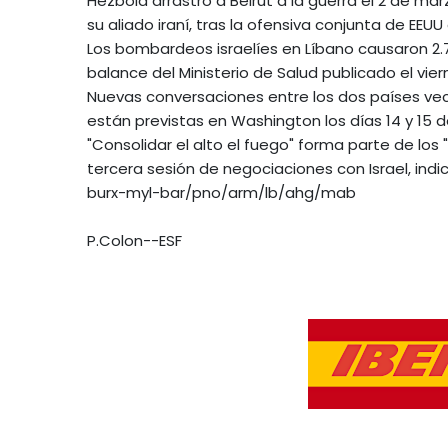
Hezbolá arrastró a Beirut a la guerra el 2 de ma
su aliado iraní, tras la ofensiva conjunta de EEUU 
Los bombardeos israelíes en Líbano causaron 2.7
balance del Ministerio de Salud publicado el vie
Nuevas conversaciones entre los dos países ve
están previstas en Washington los días 14 y 15 
"Consolidar el alto el fuego" forma parte de los
tercera sesión de negociaciones con Israel, indic
burx-myl-bar/pno/arm/lb/ahg/mab
P.Colon--ESF