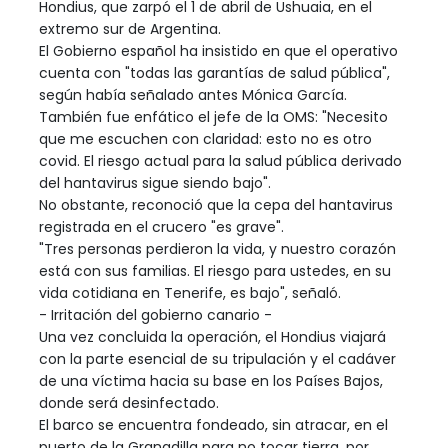
Hondius, que zarpó el 1 de abril de Ushuaia, en el
extremo sur de Argentina.
El Gobierno español ha insistido en que el operativo
cuenta con "todas las garantías de salud pública",
según había señalado antes Mónica García.
También fue enfático el jefe de la OMS: "Necesito
que me escuchen con claridad: esto no es otro
covid. El riesgo actual para la salud pública derivado
del hantavirus sigue siendo bajo".
No obstante, reconoció que la cepa del hantavirus
registrada en el crucero "es grave".
"Tres personas perdieron la vida, y nuestro corazón
está con sus familias. El riesgo para ustedes, en su
vida cotidiana en Tenerife, es bajo", señaló.
- Irritación del gobierno canario -
Una vez concluida la operación, el Hondius viajará
con la parte esencial de su tripulación y el cadáver
de una víctima hacia su base en los Países Bajos,
donde será desinfectado.
El barco se encuentra fondeado, sin atracar, en el
puerto de la Granadilla para no tocar tierra, por