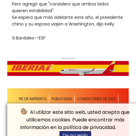
Pero agregó que "considero que ambos lados
quieren estabilidad".
Se espera que más adelante este año, el presidente
chino y su esposa viajen a Washington, dijo Kelly.
G.Bardales--ESF
Anuncio
PIE DE IMPRENTA
PUBLICIDAD
CONDICIONES DE USO
PROTECCIÓN DE DATOS
Al utilizar este sitio web, usted acepta que
utilicemos cookies. Puede encontrar más
información en la política de privacidad.
© El Siglo Futuro - 2026 - Todos los derechos
reservados
De acuerdo