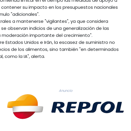
comienda limitar en el tiempo las medidas de apoyo a
a contener su impacto en los presupuestos nacionales
ulo "adicionales".
rales a mantenerse "vigilantes", ya que considera
i se observan indicios de una generalización de las
una moderación importante del crecimiento".
e Estados Unidos e Irán, la escasez de suministro no
recios de los alimentos, sino también "en determinados
 como la IA", alerta.
Anuncio