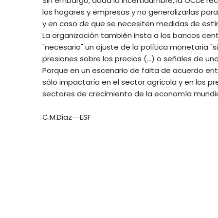
Sin embargo, dada la incertidumbre, la OCDE re
los hogares y empresas y no generalizarlas par
y en caso de que se necesiten medidas de estím
La organización también insta a los bancos cent
"necesario" un ajuste de la política monetaria "s
presiones sobre los precios (...) o señales de 
Porque en un escenario de falta de acuerdo entr
sólo impactaría en el sector agrícola y en los p
sectores de crecimiento de la economía mundial,
C.M.Diaz--ESF