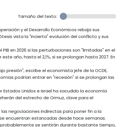
Tamaño del texto:
operación y el Desarrollo Económicos rebaja sus
is vista la "incierta" evolución del conflicto y sus
l PIB en 2026 si las perturbaciones son "limitadas" en el
este año, hasta el 2,1%, si se prolongan hasta 2027. En
o presión", escribe el economista jefe de la OCDE,
omías podrían entrar en "recesión" si se prolongan las
por Estados Unidos e Israel ha sacudido la economía
herán del estrecho de Ormuz, clave para el
l, las negociaciones indirectas para poner fin a la
ca se encuentran estancadas desde hace semanas.
o probablemente se sentirán durante bastante tiempo,