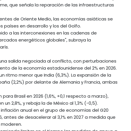
me, que señala la reparación de las infraestructuras
ntes de Oriente Medio, las economías asiáticas se
 países en desarrollo y los del Golfo.
bido a las interconexiones en las cadenas de
mercados energéticos globales", subraya la
rís.
una salida negociada al conflicto, con perturbaciones
miento de la economía estadounidense del 2% en 2026.
un ritmo menor que India (6,3%). La expansión de la
spaña (2,2%) por delante de Alemania y Francia, ambas
n para Brasil en 2026 (1,6%, +0,1 respecto a marzo),
 un 2,8%, y rebaja la de México al 1,3% (-0,5).
a inflación anual en el grupo de economías del G20
6, antes de desacelerar al 3,1% en 2027 a medida que
e moderen.