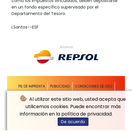
como los impuestos vinculados, deben depositarse
en un fondo específico supervisado por el
Departamento del Tesoro.
I.Santos--ESF
Anuncio
PIE DE IMPRENTA
PUBLICIDAD
CONDICIONES DE USO
PROTECCIÓN DE DATOS
Al utilizar este sitio web, usted acepta que
utilicemos cookies. Puede encontrar más
información en la política de privacidad.
© El Siglo Futuro - 2026 - Todos los derechos
reservados
De acuerdo