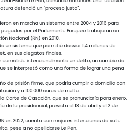
FN), Jean-Marie Le Pen, denunció entonces una "decisión
ratura defendió un "proceso justo".
pusieron en marcha un sistema entre 2004 y 2016 para
o pagados por el Parlamento Europeo trabajaran en
ión Nacional (RN) en 2018.
 de un sistema que permitió desviar 1,4 millones de
t, en sus alegatos finales.
er cometido intencionalmente un delito, un cambio de
que se interpretó como una forma de lograr una pena
ño de prisión firme, que podría cumplir a domicilio con
itación y a 100.000 euros de multa.
la Corte de Casación, que se pronunciaría para enero,
a de la presidencial, prevista el 18 de abril y el 2 de
 RN en 2022, cuenta con mejores intenciones de voto
ta, pese a no apellidarse Le Pen.