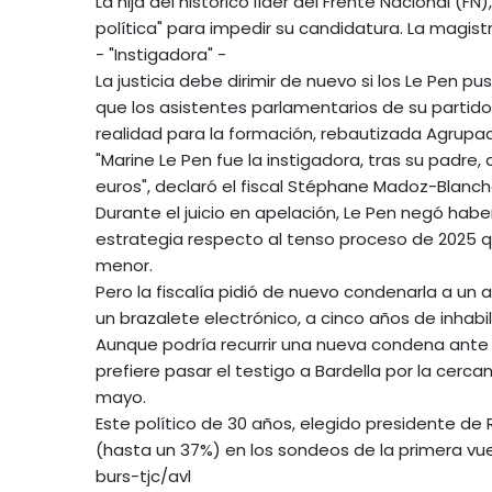
La hija del histórico líder del Frente Nacional (
política" para impedir su candidatura. La magist
- "Instigadora" -
La justicia debe dirimir de nuevo si los Le Pen 
que los asistentes parlamentarios de su partid
realidad para la formación, rebautizada Agrupac
"Marine Le Pen fue la instigadora, tras su padre,
euros", declaró el fiscal Stéphane Madoz-Blanche
Durante el juicio en apelación, Le Pen negó hab
estrategia respecto al tenso proceso de 2025 
menor.
Pero la fiscalía pidió de nuevo condenarla a un a
un brazalete electrónico, a cinco años de inhabil
Aunque podría recurrir una nueva condena ante 
prefiere pasar el testigo a Bardella por la cercaní
mayo.
Este político de 30 años, elegido presidente de
(hasta un 37%) en los sondeos de la primera vuel
burs-tjc/avl