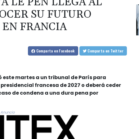
A LE PEN LLEGA AL
OCER SU FUTURO
O EN FRANCIA
Comparta
en Facebook
Comparta
en Twitter
ó este martes a un tribunal de París para
n presidencial francesa de 2027 o deberá ceder
n caso de condena a una dura pena por
Anuncio