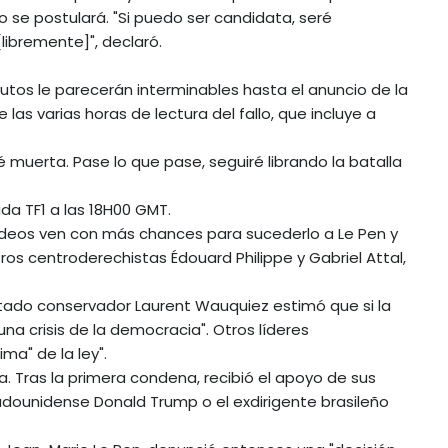
o se postulará. "Si puedo ser candidata, seré
ibremente]", declaró.
minutos le parecerán interminables hasta el anuncio de la
las varias horas de lectura del fallo, que incluye a
é muerta. Pase lo que pase, seguiré librando la batalla
.
vada TF1 a las 18H00 GMT.
ndeos ven con más chances para sucederlo a Le Pen y
tros centroderechistas Édouard Philippe y Gabriel Attal,
putado conservador Laurent Wauquiez estimó que si la
 una crisis de la democracia". Otros líderes
ma" de la ley".
. Tras la primera condena, recibió el apoyo de sus
adounidense Donald Trump o el exdirigente brasileño