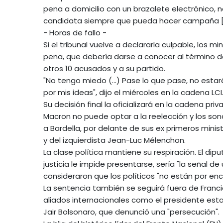
pena a domicilio con un brazalete electrónico, n
candidata siempre que pueda hacer campaña [l
- Horas de fallo -
Si el tribunal vuelve a declararla culpable, los 
pena, que debería darse a conocer al término de 
otros 10 acusados y a su partido.
"No tengo miedo (...) Pase lo que pase, no estar
por mis ideas", dijo el miércoles en la cadena LCI
Su decisión final la oficializará en la cadena pri
Macron no puede optar a la reelección y los so
a Bardella, por delante de sus ex primeros minis
y del izquierdista Jean-Luc Mélenchon.
La clase política mantiene su respiración. El di
justicia le impide presentarse, sería "la señal de
consideraron que los políticos "no están por enci
La sentencia también se seguirá fuera de Francia
aliados internacionales como el presidente est
Jair Bolsonaro, que denunció una "persecución".