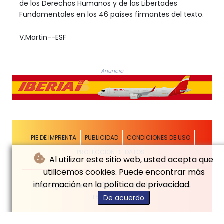
de los Derechos Humanos y de las Libertades
Fundamentales en los 46 países firmantes del texto.
V.Martin--ESF
Anuncio
PIE DE IMPRENTA
PUBLICIDAD
CONDICIONES DE USO
PROTECCIÓN DE DATOS
Al utilizar este sitio web, usted acepta que
utilicemos cookies. Puede encontrar más
información en la política de privacidad.
© El Siglo Futuro - 2026 - Todos los derechos
reservados
De acuerdo