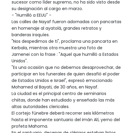
sucesor como líder supremo, no ha sido visto desde
su designación al cargo en marzo.
- "Humilló a EEUU" -
Las calles de Nayaf fueron adornadas con pancartas
en homenaje al ayatolá, grandes retratos y
banderas iraquíes.
"Nos despedimos de ti", proclama una pancarta en
Kerbala, mientras otra muestra una foto de
Jamenei con la frase : "Aquel que humilló a Estados
Unidos".
"Es una ocasión que no debemos desaprovechar, de
participar en los funerales de quien desafió el poder
de Estados Unidos e Israel", expresó emocionado
Mohamed al Bayati, de 30 años, en Nayaf.
La ciudad es el principal centro de seminarios
chiitas, donde han estudiado y enseñado las más
altas autoridades clericales.
El cortejo fúnebre deberá recorrer seis kilómetros
hasta el imponente santuario del imán Alí, yerno del
profeta Mahoma.
En el santuario, decenas de clérigos estaban listos