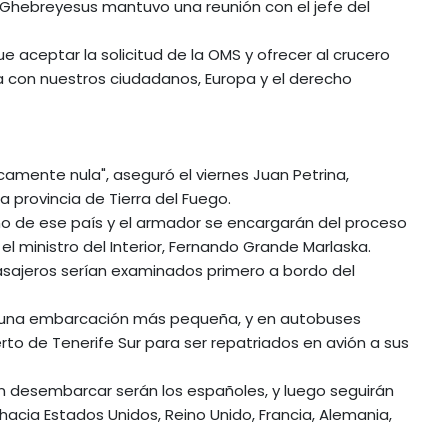
as, Ghebreyesus mantuvo una reunión con el jefe del
 aceptar la solicitud de la OMS y ofrecer al crucero
a con nuestros ciudadanos, Europa y el derecho
camente nula", aseguró el viernes Juan Petrina,
a provincia de Tierra del Fuego.
rno de ese país y el armador se encargarán del proceso
l ministro del Interior, Fernando Grande Marlaska.
asajeros serían examinados primero a bordo del
 en una embarcación más pequeña, y en autobuses
erto de Tenerife Sur para ser repatriados en avión a sus
s en desembarcar serán los españoles, y luego seguirán
hacia Estados Unidos, Reino Unido, Francia, Alemania,