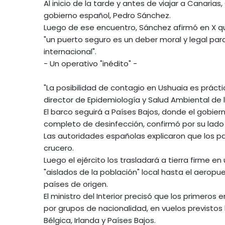
Al inicio de la tarde y antes de viajar a Canari
gobierno español, Pedro Sánchez.
Luego de ese encuentro, Sánchez afirmó en X que
"un puerto seguro es un deber moral y legal par
internacional".
- Un operativo "inédito" -
"La posibilidad de contagio en Ushuaia es prácti
director de Epidemiología y Salud Ambiental de l
El barco seguirá a Países Bajos, donde el gobie
completo de desinfección, confirmó por su lado e
Las autoridades españolas explicaron que los p
crucero.
Luego el ejército los trasladará a tierra firme
"aislados de la población" local hasta el aeropu
países de origen.
El ministro del Interior precisó que los primero
por grupos de nacionalidad, en vuelos previstos 
Bélgica, Irlanda y Países Bajos.