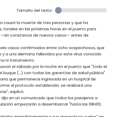
Tamaño del texto:
a causó la muerte de tres personas y que ha
s, fondee en las próximas horas en el puerto para
ión —sin constancia de nuevos casos— antes de
de seis casos confirmados entre ocho sospechosos, que
 y a una alemana fallecidos por este virus conocido
na ni tratamiento.
nunció el sábado por la noche en el puerto que "todo el
buque (...) con todas las garantías de salud pública".
adana que permanece ingresada en un hospital de
orme al protocolo establecido, se realizará una
as", explicó.
s dijo en un comunicado que todos los pasajeros a
pulación empezarán a desembarcar "hacia las 08H00,
adados inmediatamente a sus respectivos vuelos" en