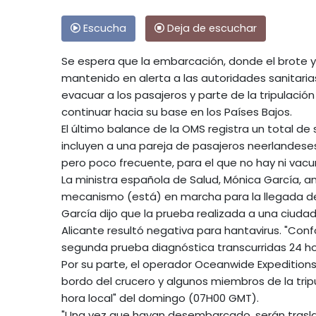
Escucha
Deja de escuchar
Se espera que la embarcación, donde el brote y
mantenido en alerta a las autoridades sanitaria
evacuar a los pasajeros y parte de la tripulac
continuar hacia su base en los Países Bajos.
El último balance de la OMS registra un total 
incluyen a una pareja de pasajeros neerlandeses
pero poco frecuente, para el que no hay ni vacu
La ministra española de Salud, Mónica García, a
mecanismo (está) en marcha para la llegada del 
García dijo que la prueba realizada a una ciud
Alicante resultó negativa para hantavirus. "Conf
segunda prueba diagnóstica transcurridas 24 hor
Por su parte, el operador Oceanwide Expedition
bordo del crucero y algunos miembros de la tri
hora local" del domingo (07H00 GMT).
"Una vez que hayan desembarcado, serán trasl