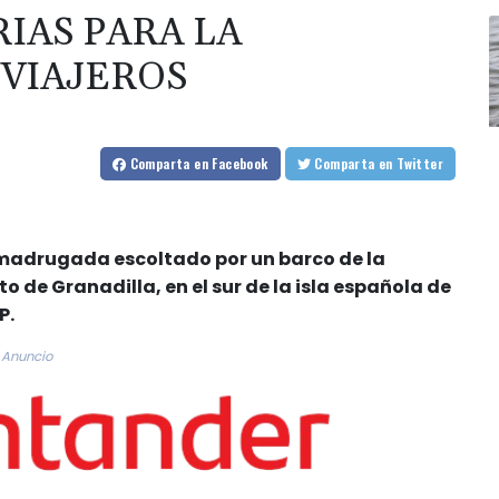
RIAS PARA LA
 VIAJEROS
Comparta
en Facebook
Comparta
en Twitter
 madrugada escoltado por un barco de la
o de Granadilla, en el sur de la isla española de
P.
Anuncio