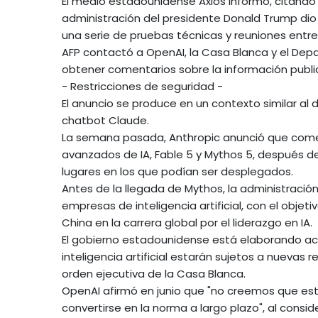
El medio estadounidense Axios informó, citando 
administración del presidente Donald Trump dio
una serie de pruebas técnicas y reuniones entre
AFP contactó a OpenAI, la Casa Blanca y el De
obtener comentarios sobre la información publi
- Restricciones de seguridad -
El anuncio se produce en un contexto similar al d
chatbot Claude.
La semana pasada, Anthropic anunció que come
avanzados de IA, Fable 5 y Mythos 5, después d
lugares en los que podían ser desplegados.
Antes de la llegada de Mythos, la administració
empresas de inteligencia artificial, con el objet
China en la carrera global por el liderazgo en IA.
El gobierno estadounidense está elaborando ac
inteligencia artificial estarán sujetos a nuevas
orden ejecutiva de la Casa Blanca.
OpenAI afirmó en junio que "no creemos que e
convertirse en la norma a largo plazo", al cons