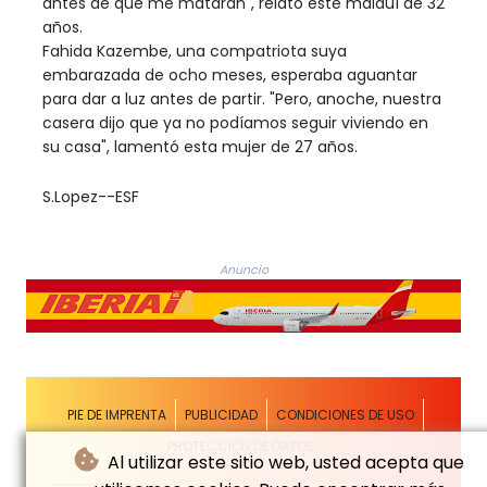
antes de que me mataran", relató este malauí de 32
años.
Fahida Kazembe, una compatriota suya
embarazada de ocho meses, esperaba aguantar
para dar a luz antes de partir. "Pero, anoche, nuestra
casera dijo que ya no podíamos seguir viviendo en
su casa", lamentó esta mujer de 27 años.
S.Lopez--ESF
Anuncio
PIE DE IMPRENTA
PUBLICIDAD
CONDICIONES DE USO
PROTECCIÓN DE DATOS
Al utilizar este sitio web, usted acepta que